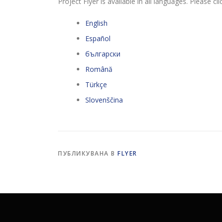
Project Flyer is available in all languages. Please c
English
Español
български
Română
Türkçe
Slovenščina
ПУБЛИКУВАНА В
FLYER