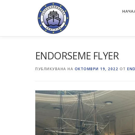
Преминете
към
НАЧА
съдържанието
ENDORSEME FLYER
ПУБЛИКУВАНА НА
ОКТОМВРИ 19, 2022
ОТ
EN