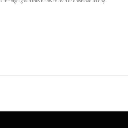
lick the highlighted links below to read or download a copy.