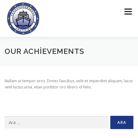
İçeriğe
geç
Menü
ANASAYFA
ENDORSEME ARACI
OUR ACHIEVEMENTS
PROJE HAKKINDA
ANKETLER
ÇEVRIMIÇI ALAN
Nullam ut tempor eros. Donec faucibus, velit et imperdiet aliquam, lacus
velit luctus urna, vitae porttitor orci libero id felis.
HABERLER
İLETIŞIM
Arama: