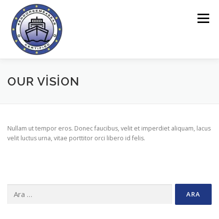
İçeriğe
geç
Menü
ANASAYFA
ENDORSEME ARACI
OUR VISION
PROJE HAKKINDA
ANKETLER
ÇEVRIMIÇI ALAN
Nullam ut tempor eros. Donec faucibus, velit et imperdiet aliquam, lacus
velit luctus urna, vitae porttitor orci libero id felis.
HABERLER
İLETIŞIM
Arama: